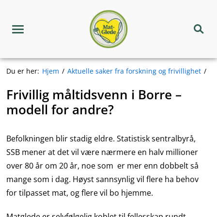
Hopp
Matgledekorpset
til
innhold
Meny
Søk
Du er her:
Hjem
Aktuelle saker fra forskning og frivillighet
Frivillig måltidsvenn i Borre –
modell for andre?
Befolkningen blir stadig eldre. Statistisk sentralbyrå,
SSB mener at det vil være nærmere en halv millioner
over 80 år om 20 år, noe som er mer enn dobbelt så
mange som i dag. Høyst sannsynlig vil flere ha behov
for tilpasset mat, og flere vil bo hjemme.
Matglede er selvfølgelig koblet til fellesskap rundt