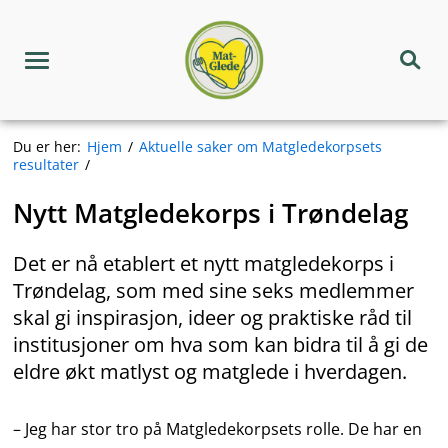
Hopp
Matgledekorpset
til
innhold
Meny
Søk
Du er her:
Hjem
Aktuelle saker om Matgledekorpsets
resultater
Nytt Matgledekorps i Trøndelag
Det er nå etablert et nytt matgledekorps i
Trøndelag, som med sine seks medlemmer
skal gi inspirasjon, ideer og praktiske råd til
institusjoner om hva som kan bidra til å gi de
eldre økt matlyst og matglede i hverdagen.
– Jeg har stor tro på Matgledekorpsets rolle. De har en