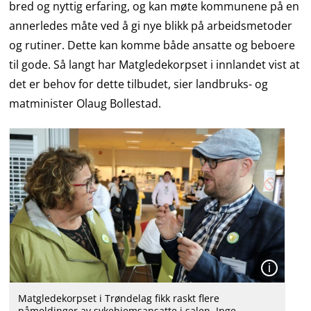
bred og nyttig erfaring, og kan møte kommunene på en
annerledes måte ved å gi nye blikk på arbeidsmetoder
og rutiner. Dette kan komme både ansatte og beboere
til gode. Så langt har Matgledekorpset i innlandet vist at
det er behov for dette tilbudet, sier landbruks- og
matminister Olaug Bollestad.
Åpen
Matgledekorpset i Trøndelag fikk raskt flere
påmeldinger av sykehjemsansatte i salen. Inge