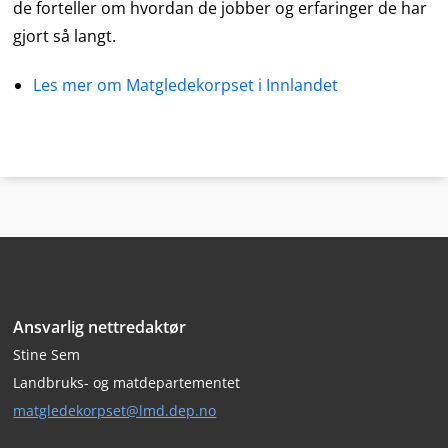
de forteller om hvordan de jobber og erfaringer de har
gjort så langt.
Les mer om Matgledekorpset i Innlandet
Bunntekst
Ansvarlig nettredaktør
Stine Sem
Landbruks- og matdepartementet
matgledekorpset@lmd.dep.no