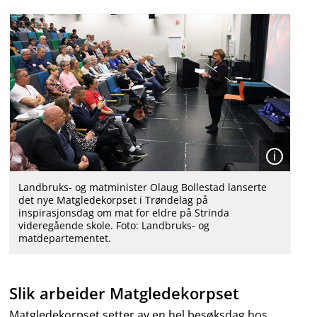
Åpen
Landbruks- og matminister Olaug Bollestad lanserte
det nye Matgledekorpset i Trøndelag på
inspirasjonsdag om mat for eldre på Strinda
videregående skole. Foto: Landbruks- og
matdepartementet.
Slik arbeider Matgledekorpset
Matgledekorpset setter av en hel besøksdag hos