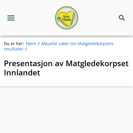
Hopp
Matgledekorpset
til
innhold
Meny
Søk
Du er her:
Hjem
Aktuelle saker om Matgledekorpsets
resultater
Presentasjon av Matgledekorpset
Innlandet