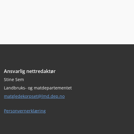
Bunntekst
Ansvarlig nettredaktør
Stine Sem
Landbruks- og matdepartementet
matgledekorpset@lmd.dep.no
Personvernerklæring