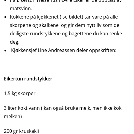
På Eikertun Helsehus i Øvre Eiker er de opptatt av
matsvinn.
Kokkene på kjøkkenet ( se bildet) tar vare på alle
skorpene og skalkene og gir dem nytt liv som de
deiligste rundstykkene og bagettene du kan tenke
deg.
Kjøkkensjef Line Andreassen deler oppskriften:
Eikertun rundstykker
1,5 kg skorper
3 liter kokt vann ( kan også bruke melk, men ikke kok
melken)
200 gr kruskakli