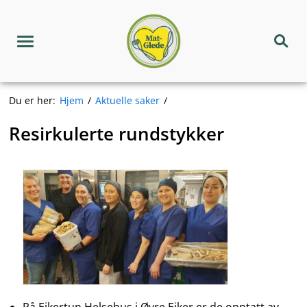
Hopp
Matgledekorpset
til
innhold
Meny
Søk
Du er her:
Hjem
Aktuelle saker
Resirkulerte rundstykker