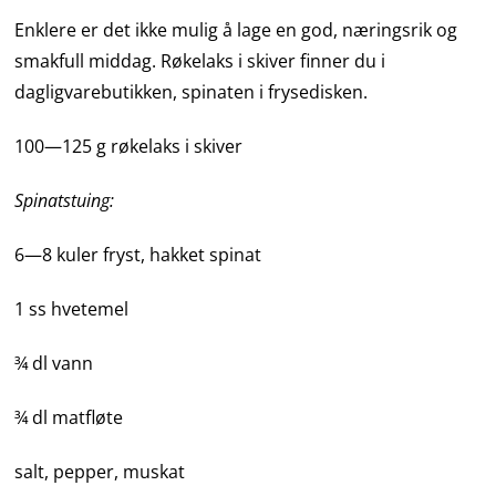
Enklere er det ikke mulig å lage en god, næringsrik og
smakfull middag. Røkelaks i skiver finner du i
dagligvarebutikken, spinaten i frysedisken.
100—125 g røkelaks i skiver
Spinatstuing:
6—8 kuler fryst, hakket spinat
1 ss hvetemel
¾ dl vann
¾ dl matfløte
salt, pepper, muskat