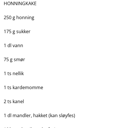
HONNINGKAKE
250 g honning
175 g sukker
1 dl vann
75 g smør
1 ts nellik
1 ts kardemomme
2 ts kanel
1 dl mandler, hakket (kan sløyfes)