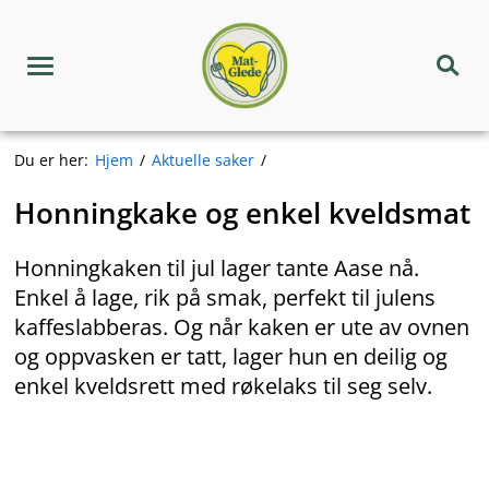
Hopp
Matgledekorpset
til
innhold
Meny
Søk
Du er her:
Hjem
Aktuelle saker
Honningkake og enkel kveldsmat
Honningkaken til jul lager tante Aase nå.
Enkel å lage, rik på smak, perfekt til julens
kaffeslabberas. Og når kaken er ute av ovnen
og oppvasken er tatt, lager hun en deilig og
enkel kveldsrett med røkelaks til seg selv.