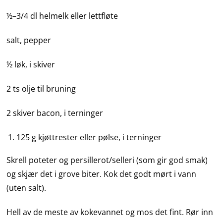
½–3/4 dl helmelk eller lettfløte
salt, pepper
½ løk, i skiver
2 ts olje til bruning
2 skiver bacon, i terninger
125 g kjøttrester eller pølse, i terninger
Skrell poteter og persillerot/selleri (som gir god smak)
og skjær det i grove biter. Kok det godt mørt i vann
(uten salt).
Hell av de meste av kokevannet og mos det fint. Rør inn