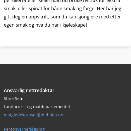
persillerot eller selleri kan du bruke hvitløk for ekstra
smak, eller spinat for både smak og farge. Her har jeg
gitt deg en oppskrift, som du kan sjonglere med etter
egen smak og hva du har i kjøleskapet.
Bunntekst
Ansvarlig nettredaktør
Stine Sem
Landbruks- og matdepartementet
matgledekorpset@lmd.dep.no
Personvernerklæring