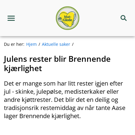
Hopp
Matgledekorpset
til
innhold
Meny
Søk
Du er her:
Hjem
Aktuelle saker
Julens rester blir Brennende
kjærlighet
Det er mange som har litt rester igjen efter
jul - skinke, julepølse, medisterkaker eller
andre kjøttrester. Det blir det en deilig og
tradisjonsrik restemiddag av når tante Aase
lager Brennende kjærlighet.