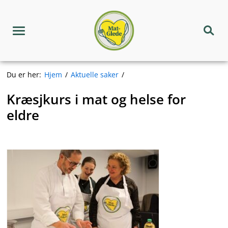
Hopp
Matgledekorpset
til
innhold
Meny
Søk
Du er her:
Hjem
Aktuelle saker
Kræsjkurs i mat og helse for
eldre