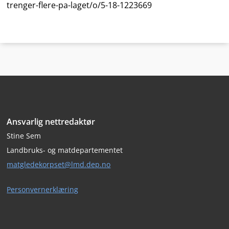
trenger-flere-pa-laget/o/5-18-1223669
Bunntekst
Ansvarlig nettredaktør
Stine Sem
Landbruks- og matdepartementet
matgledekorpset@lmd.dep.no
Personvernerklæring