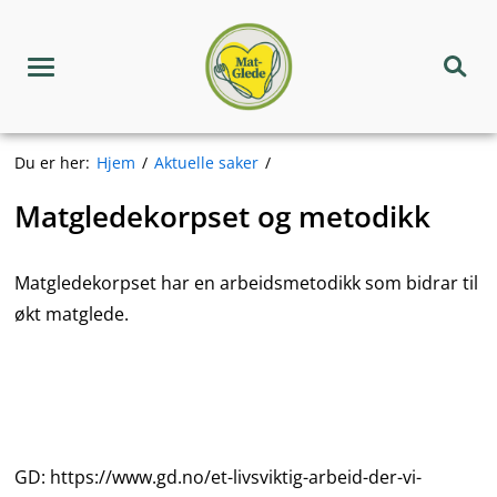
Hopp
Matgledekorpset
til
innhold
Meny
Søk
Du er her:
Hjem
Aktuelle saker
Matgledekorpset og metodikk
Matgledekorpset har en arbeidsmetodikk som bidrar til
økt matglede.
GD: https://www.gd.no/et-livsviktig-arbeid-der-vi-