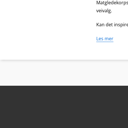
Matgledekorpse
veivalg.
Kan det inspi
Les mer
Bunntekst