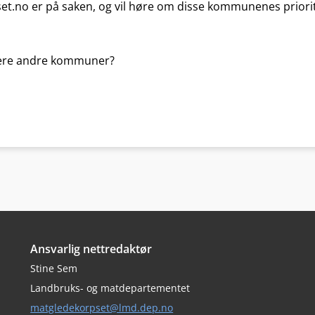
t.no er på saken, og vil høre om disse kommunenes priori
rere andre kommuner?
Ansvarlig nettredaktør
Stine Sem
Landbruks- og matdepartementet
matgledekorpset@lmd.dep.no