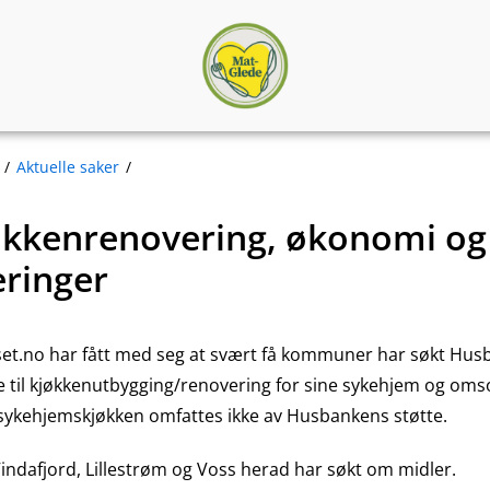
Matgledekorpset
Aktuelle saker
kkenrenovering, økonomi og
eringer
et.no har fått med seg at svært få kommuner har søkt Hu
tte til kjøkkenutbygging/renovering for sine sykehjem og oms
e sykehjemskjøkken omfattes ikke av Husbankens støtte.
dafjord, Lillestrøm og Voss herad har søkt om midler.