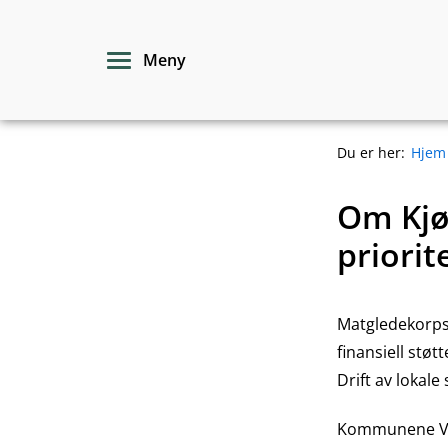
Hopp
til
Meny
innhold
Du er her:
Hjem
Om Kjø
priorit
Matgledekorps
finansiell stø
Drift av lokal
Kommunene Vin