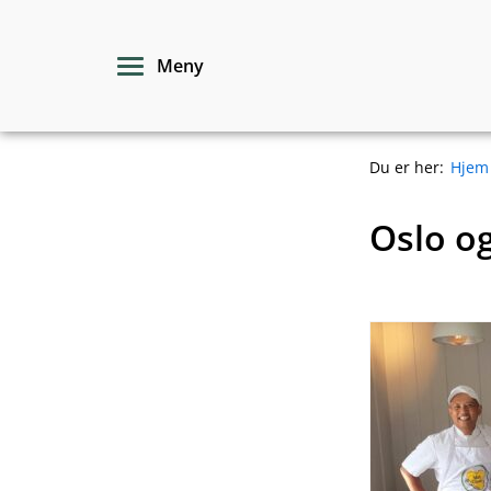
Hopp
til
Meny
innhold
Du er her:
Hjem
Oslo og