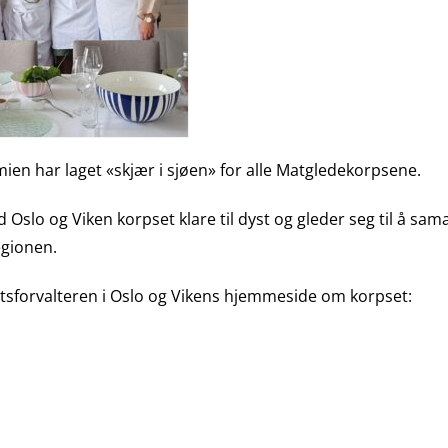
n har laget «skjær i sjøen» for alle Matgledekorpsene.
d Oslo og Viken korpset klare til dyst og gleder seg til å s
gionen.
tsforvalteren i Oslo og Vikens hjemmeside om korpset: