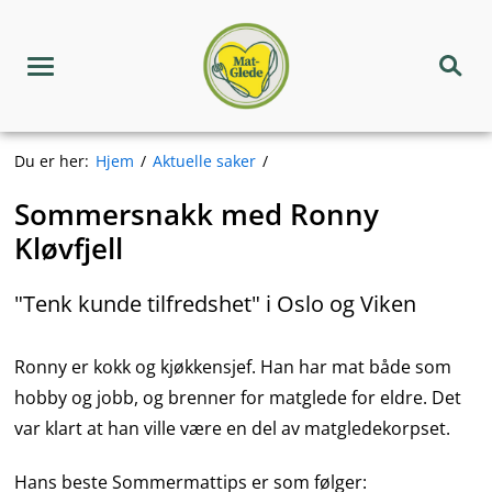
Hopp
Matgledekorpset
til
innhold
Meny
Søk
Du er her:
Hjem
Aktuelle saker
Sommersnakk med Ronny
Kløvfjell
"Tenk kunde tilfredshet" i Oslo og Viken
Ronny er kokk og kjøkkensjef. Han har mat både som
hobby og jobb, og brenner for matglede for eldre. Det
var klart at han ville være en del av matgledekorpset.
Hans beste Sommermattips er som følger: