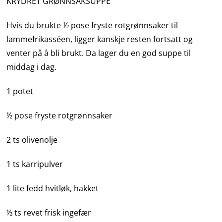
KRYDRET GRØNNSAKSUPPE
Hvis du brukte ½ pose fryste rotgrønnsaker til
lammefrikasséen, ligger kanskje resten fortsatt og
venter på å bli brukt. Da lager du en god suppe til
middag i dag.
1 potet
½ pose fryste rotgrønnsaker
2 ts olivenolje
1 ts karripulver
1 lite fedd hvitløk, hakket
½ ts revet frisk ingefær