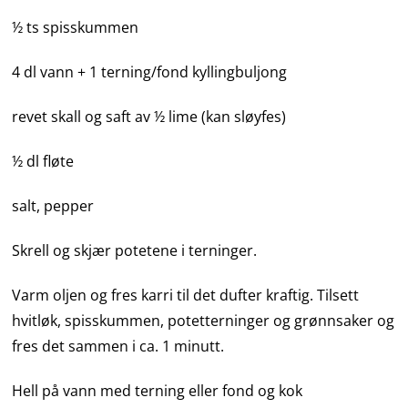
½ ts spisskummen
4 dl vann + 1 terning/fond kyllingbuljong
revet skall og saft av ½ lime (kan sløyfes)
½ dl fløte
salt, pepper
Skrell og skjær potetene i terninger.
Varm oljen og fres karri til det dufter kraftig. Tilsett
hvitløk, spisskummen, potetterninger og grønnsaker og
fres det sammen i ca. 1 minutt.
Hell på vann med terning eller fond og kok