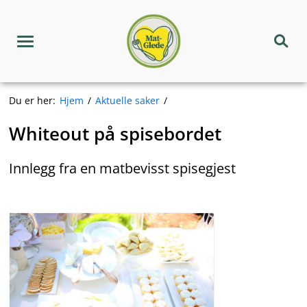
Hopp
Matgledekorpset
til
innhold
Meny
Søk
Du er her:
Hjem
Aktuelle saker
Whiteout på spisebordet
Innlegg fra en matbevisst spisegjest