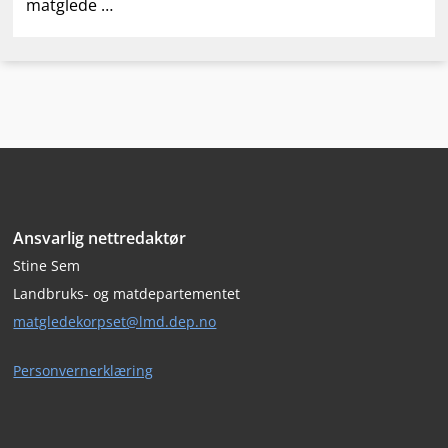
matglede …
Bunntekst
Ansvarlig nettredaktør
Stine Sem
Landbruks- og matdepartementet
matgledekorpset@lmd.dep.no
Personvernerklæring