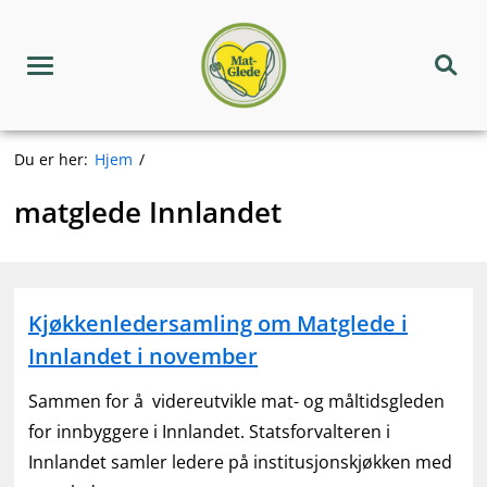
Hopp
Matgledekorpset
til
innhold
Meny
Søk
Du er her:
Hjem
matglede Innlandet
Kjøkkenledersamling om Matglede i
Innlandet i november
Sammen for å videreutvikle mat- og måltidsgleden
for innbyggere i Innlandet. Statsforvalteren i
Innlandet samler ledere på institusjonskjøkken med