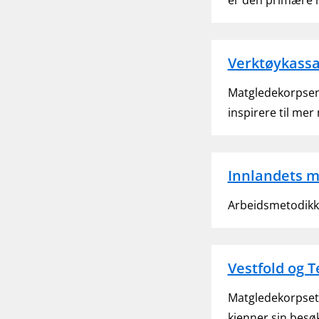
er den primære 
Verktøykass
Matgledekorpsene 
inspirere til me
Innlandets m
Arbeidsmetodikken
Vestfold og 
Matgledekorpset 
kjenner sin besøk