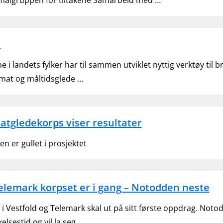
målgruppen for tiltakene Samarbeid med …
a
i landets fylker har til sammen utviklet nyttig verktøy til br
r mat og måltidsglede …
atgledekorps viser resultater
 er gullet i prosjektet
Telemark korpset er i gang – Notodden neste
i Vestfold og Telemark skal ut på sitt første oppdrag. No
elsestid og vil la seg …