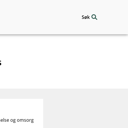
Søk
s
helse og omsorg