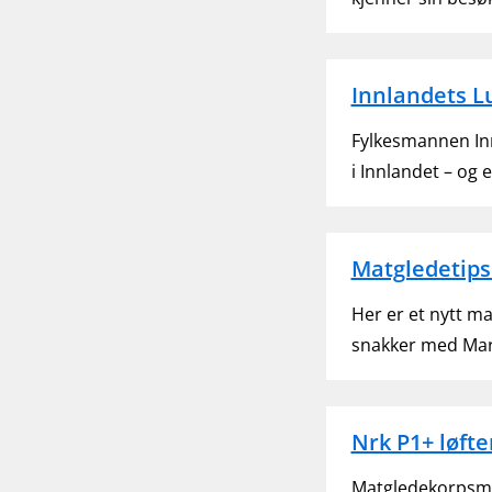
Innlandets L
Fylkesmannen In
i Innlandet – og 
Matgledetips
Her er et nytt m
snakker med Mar
Nrk P1+ løfte
Matgledekorpsme