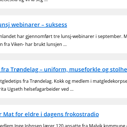
unsj webinarer – suksess
nlandet har gjennomført tre lunsj-webinarer i september
en fra Viken- har brukt lunsjen …
 fra Trøndelag – uniform, museforkle og stolhe
atgledetips fra Trøndelag. Kokk og medlem i matgledekorpse
ita Ugseth helsefagarbeider ved …
r Mat for eldre i dagens frokostradio
dlem Inge Johnsen lærer 120 ansatte fra Malvik kommune