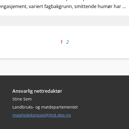
engasjement, variert fagbakgrunn, smittende humør har …
1
2
Ansvarlig nettredaktør
Stine Sem
Landbruks- og matdepartementet
matgledekorpset@lmd.dep.no