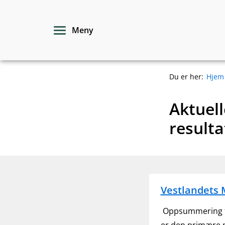
Hopp
til
Meny
innhold
Du er her:
Hjem
Aktuel
resulta
Vestlandets 
Oppsummering fra