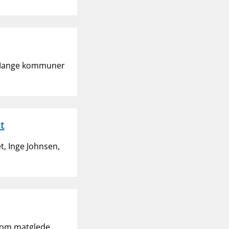
. Mange kommuner
t
t, Inge Johnsen,
 om matglede.